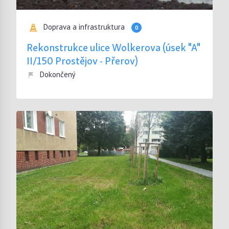
Doprava a infrastruktura
0
Rekonstrukce ulice Wolkerova (úsek "A"
II/150 Prostějov - Přerov)
Dokončený