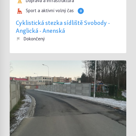
Doprava a infrastruktura
Sport a aktivní volný čas
0
Cyklistická stezka sídliště Svobody -
Anglická - Anenská
Dokončený