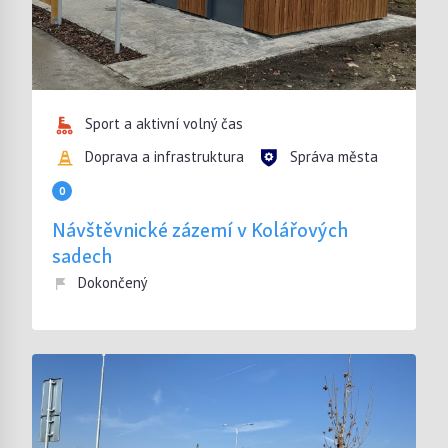
Sport a aktivní volný čas
Doprava a infrastruktura
Správa města
0
Návštěvnické zázemí v Kolářových
sadech
Dokončený