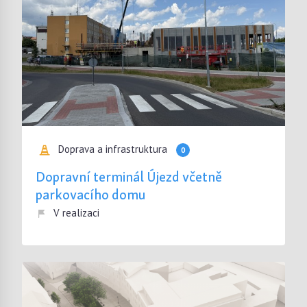
Doprava a infrastruktura
0
Dopravní terminál Újezd včetně
parkovacího domu
V realizaci