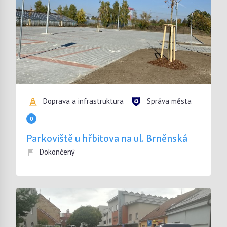
Doprava a infrastruktura
Správa města
0
Parkoviště u hřbitova na ul. Brněnská
Dokončený