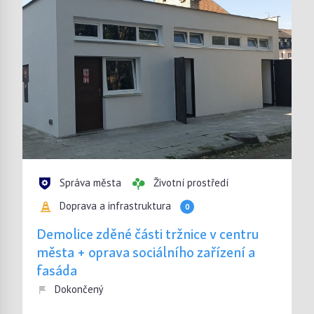
Správa města
Životní prostředí
Doprava a infrastruktura
0
Demolice zděné části tržnice v centru
města + oprava sociálního zařízení a
fasáda
Dokončený