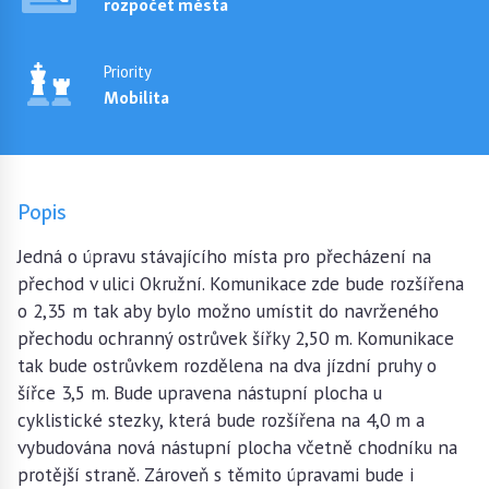
rozpočet města
Priority
Mobilita
Popis
Jedná o úpravu stávajícího místa pro přecházení na
přechod v ulici Okružní. Komunikace zde bude rozšířena
o 2,35 m tak aby bylo možno umístit do navrženého
přechodu ochranný ostrůvek šířky 2,50 m. Komunikace
tak bude ostrůvkem rozdělena na dva jízdní pruhy o
šířce 3,5 m. Bude upravena nástupní plocha u
cyklistické stezky, která bude rozšířena na 4,0 m a
vybudována nová nástupní plocha včetně chodníku na
protější straně. Zároveň s těmito úpravami bude i