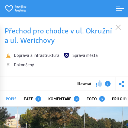
Přechod pro chodce v ul. Okružní
a ul. Werichovy
Doprava a infrastruktura
Správa města
Dokončený
Hlasovat
1
POPIS
FÁZE
KOMENTÁŘE
FOTO
PŘÍLOH
5
0
5