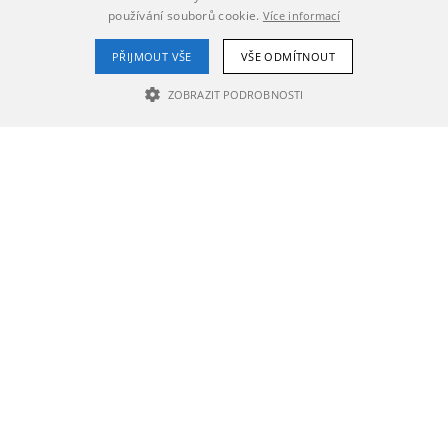
používání souborů cookie.
Více informací
PŘIJMOUT VŠE
VŠE ODMÍTNOUT
ZOBRAZIT PODROBNOSTI
NEZBYTNĚ NUTNÉ SOUBORY
VÝKONOVÉ SOUBORY
SOUBORY CÍLENÍ
Nezbytně nutné soubory
Výkonové soubory
Soubory cílení
Nezbytně nutné soubory cookie umožňují základní funkce webových
stránek, jako je přihlášení uživatele a správa účtu. Webové stránky nelze
bez nezbytně nutných souborů cookie správně používat.
Poskytovatel /
Název
Vyprší
Popis
Doména
PHPSESSID
1 den
Cookie
PHP.net
generovaný
rozvijime.prostejov.eu
aplikacemi
založenými