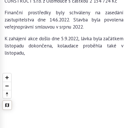
CONSTRUCT s.r.o. z Olomouce s částkou 2 154 724 Kč
Finanční prostředky byly schváleny na zasedání
zastupitelstva dne 14.6.2022. Stavba byla povolena
veřejnoprávní smlouvou v srpnu 2022.
K zahájení akce došlo dne 5.9.2022, lávka byla začátkem
listopadu dokončena, kolaudace proběhla také v
listopadu,