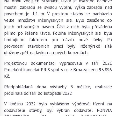
Na obou vnějších stranách lávky je osazeno ocelové
mostní zábradlí se svislou výplní, výška zábradlí nad
povrchem je 1,1 m. V prostoru stavby se nacházelo
velké množství inženýrských sítí. Bylo zasaženo do
jejich ochranných pásem. Část z nich byla převáděna
přímo po řešené lávce. Poloha inženýrských sítí byla
limitujícím faktorem pro návrh nové lávky. Po
provedení stavebních prací byly inženýrské sítě
uloženy zpět na lávku na nových konzolách.
Projektovou dokumentaci vypracovala v září 2021
Projekční kancelář PRIS spol. s r.o. z Brna za cenu 93 896
Kč.
Předpokládaná doba výstavby 3 měsíce, realizace
probíhala od září do listopadu 2022.
V květnu 2022 bylo vyhlášeno výběrové řízení na
dodavatele stavby, byl vybrán dodavatel PONVIA