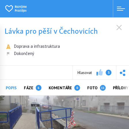
Lávka pro pěší v Čechovicích
Doprava a infrastruktura
Dokončený
Hlasovat
5
POPIS
FÁZE
KOMENTÁŘE
FOTO
PŘÍLOH
6
0
11