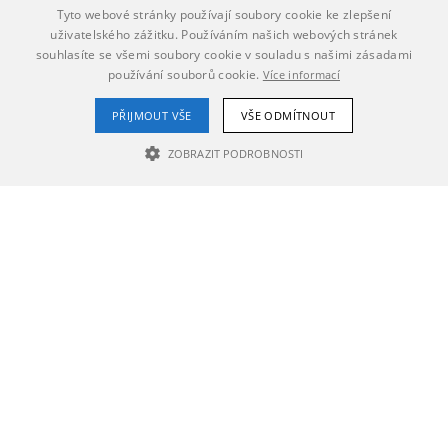
Tyto webové stránky používají soubory cookie ke zlepšení
uživatelského zážitku. Používáním našich webových stránek
souhlasíte se všemi soubory cookie v souladu s našimi zásadami
používání souborů cookie.
Více informací
PŘIJMOUT VŠE
VŠE ODMÍTNOUT
ZOBRAZIT PODROBNOSTI
NEZBYTNĚ NUTNÉ SOUBORY
VÝKONOVÉ SOUBORY
SOUBORY CÍLENÍ
Nezbytně nutné soubory
Výkonové soubory
Soubory cílení
Nezbytně nutné soubory cookie umožňují základní funkce webových
stránek, jako je přihlášení uživatele a správa účtu. Webové stránky nelze
bez nezbytně nutných souborů cookie správně používat.
Poskytovatel /
Název
Vyprší
Popis
Doména