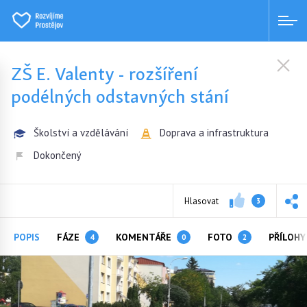
ZŠ E. Valenty - rozšíření
podélných odstavných stání
Školství a vzdělávání
Doprava a infrastruktura
Dokončený
Hlasovat
3
POPIS
FÁZE
KOMENTÁŘE
FOTO
PŘÍLOH
4
0
2