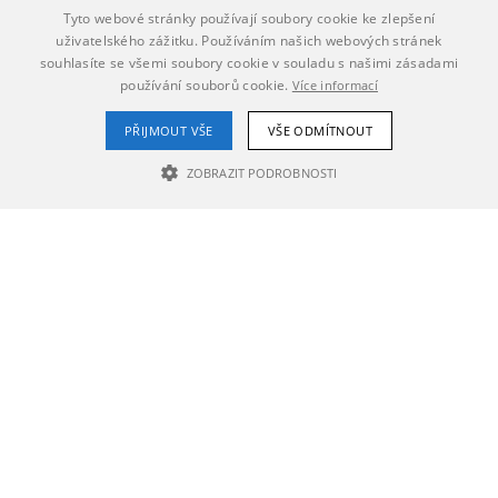
Tyto webové stránky používají soubory cookie ke zlepšení
uživatelského zážitku. Používáním našich webových stránek
souhlasíte se všemi soubory cookie v souladu s našimi zásadami
používání souborů cookie.
Více informací
PŘIJMOUT VŠE
VŠE ODMÍTNOUT
ZOBRAZIT PODROBNOSTI
NEZBYTNĚ NUTNÉ SOUBORY
VÝKONOVÉ SOUBORY
SOUBORY CÍLENÍ
Nezbytně nutné soubory
Výkonové soubory
Soubory cílení
Nezbytně nutné soubory cookie umožňují základní funkce webových
stránek, jako je přihlášení uživatele a správa účtu. Webové stránky nelze
bez nezbytně nutných souborů cookie správně používat.
Poskytovatel /
Název
Vyprší
Popis
Doména