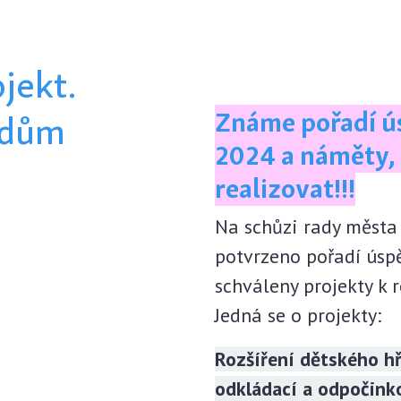
jekt.
Známe pořadí ú
adům
2024 a náměty, 
realizovat!!!
Na schůzi rady města
potvrzeno pořadí úsp
schváleny projekty k r
Jedná se o projekty:
Rozšíření dětského h
odkládací a odpočink