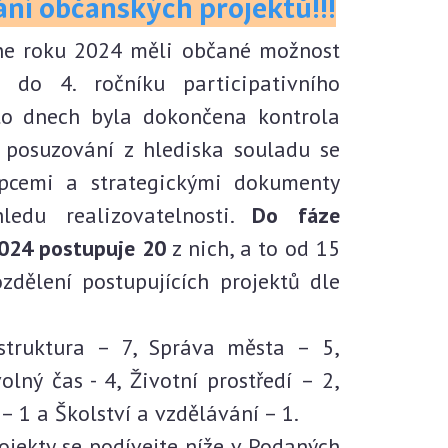
í občanských projektů!!!
ne roku 2024 měli občané možnost
 do 4. ročníku participativního
hto dnech byla dokončena kontrola
h posuzování z hlediska souladu se
pcemi a strategickými dokumenty
edu realizovatelnosti.
Do fáze
024 postupuje 20
z nich, a to od 15
ozdělení postupujících projektů dle
struktura – 7, Správa města – 5,
olný čas - 4, Životní prostředí – 2,
– 1 a Školství a vzdělávání – 1.
ojekty se podívejte níže v Podaných