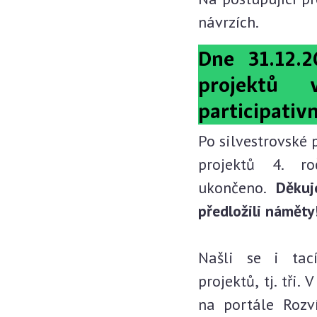
návrzích.
Dne 31.12.
projektů
participativ
Po silvestrovské 
projektů 4. ro
ukončeno.
Děkuj
předložili náměty
Našli se i tac
projektů, tj. tři.
na portále Rozv