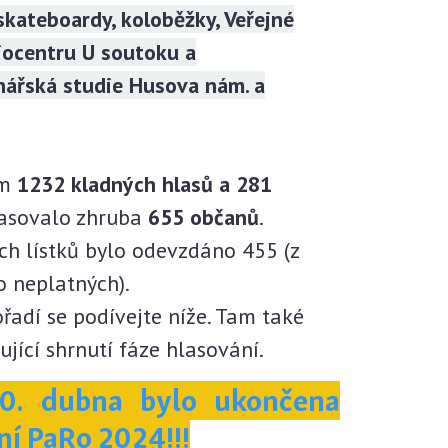
 skateboardy, koloběžky, Veřejné
iocentru U soutoku a
nářská studie Husova nám. a
em
1232 kladných hlasů a 281
asovalo zhruba
655 občanů
.
ch lístků bylo odevzdáno 455 (z
lo neplatných).
řadí se podívejte níže. Tam také
ující shrnutí fáze hlasování.
30. dubna bylo ukončena
ní
PaRo 2024!!!