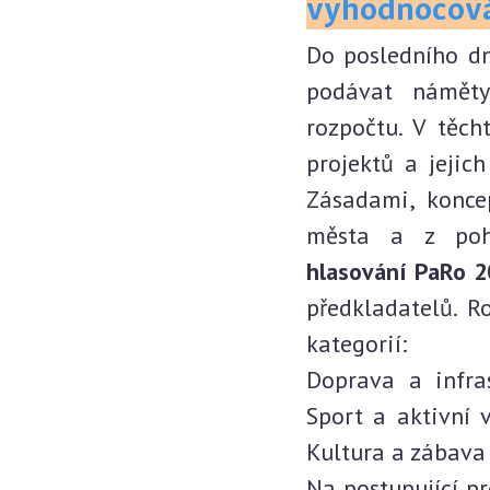
vyhodnocován
Do posledního d
podávat náměty
rozpočtu. V těc
projektů a jejic
Zásadami, konce
města a z pohl
hlasování PaRo 2
předkladatelů. R
kategorií:
Doprava a infra
Sport a aktivní v
Kultura a zábava 
Na postupující pr