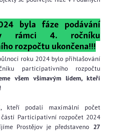
2024 byla fáze podávání
 v rámci 4. ročníku
ního rozpočtu ukončena!!!
půlnoci roku 2024 bylo přihlašování
čníku participativního rozpočtu
eme všem všímavým lidem, kteří
!
í, kteří podali maximální počet
 V části Participativní rozpočet 2024
íjíme Prostějov je představeno
27