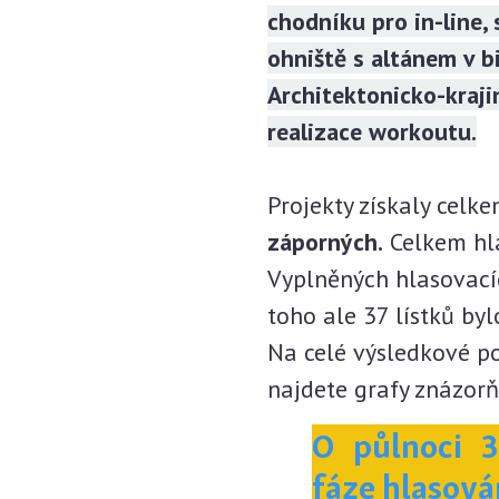
chodníku pro in-line,
ohniště s altánem v b
Architektonicko-kraji
realizace workoutu.
Projekty získaly celk
záporných.
Celkem hl
Vyplněných hlasovací
toho ale 37 lístků by
Na celé výsledkové po
najdete grafy znázorň
O půlnoci 
fáze hlasová