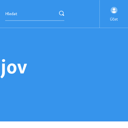
Účet
ějov