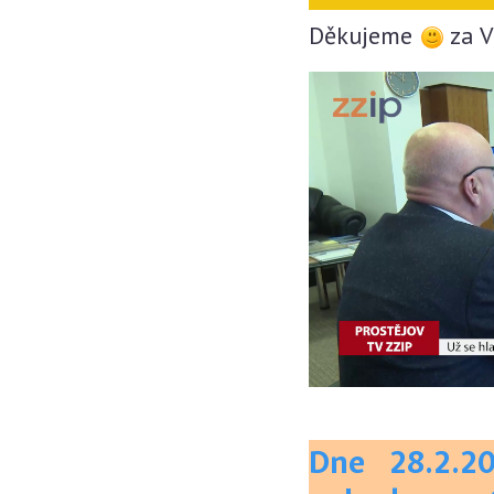
Děkujeme
za V
Dne 28.2.2