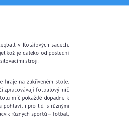
eqball v Kolářových sadech.
jelikož je daleko od poslední
ilovacími stroji.
se hraje na zakřiveném stole.
či zpracovávají fotbalový míč
 stolu míč pokaždé dopadne k
pohlaví, i pro lidi s různými
cvik různých sportů – fotbal,