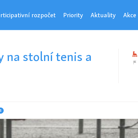
rticipativní rozpočet
Priority
Aktuality
Akce
 na stolní tenis a
3