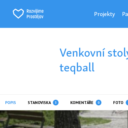
Projekty
Pa
Venkovní stoly
teqball
POPIS
STANOVISKA
KOMENTÁŘE
FOTO
3
0