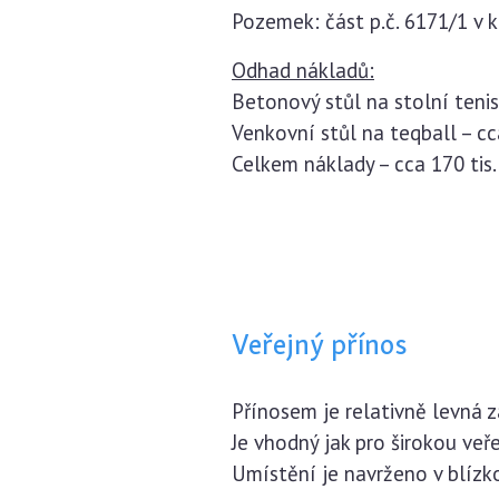
Pozemek: část p.č. 6171/1 v k.
Odhad nákladů:
Betonový stůl na stolní tenis 
Venkovní stůl na teqball – cca
Celkem náklady – cca 170 tis.
Veřejný přínos
Přínosem je relativně levná 
Je vhodný jak pro širokou veře
Umístění je navrženo v blízk