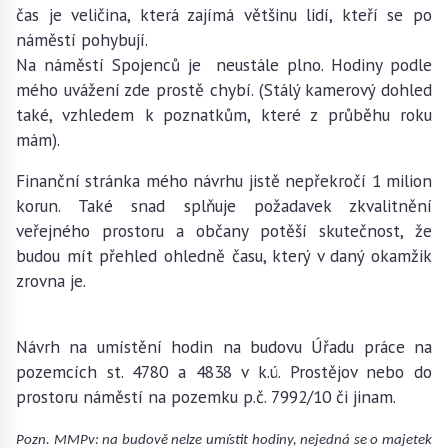
čas je veličina, která zajímá většinu lidí, kteří se po
náměstí pohybují.
Na náměstí Spojenců je neustále plno. Hodiny podle
mého uvážení zde prostě chybí. (Stálý kamerový dohled
také, vzhledem k poznatkům, které z průběhu roku
mám).
Finanční stránka mého návrhu jistě nepřekročí 1 milion
korun. Také snad splňuje požadavek zkvalitnění
veřejného prostoru a občany potěší skutečnost, že
budou mít přehled ohledně času, který v daný okamžik
zrovna je.
Návrh na umístění hodin na budovu Úřadu práce na
pozemcích st. 4780 a 4838 v k.ú. Prostějov nebo do
prostoru náměstí na pozemku p.č. 7992/10 či jinam.
Pozn. MMPv: na budově nelze umístit hodiny, nejedná se o majetek