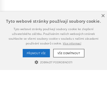
×
Tyto webové stránky používají soubory cookie.
Tyto webové stránky používají soubory cookie ke zlepšení
uživatelského zážitku. Používáním našich webových stránek
souhlasíte se všemi soubory cookie v souladu s našimi zásadami
používání souborů cookie.
Více informací
PŘIJMOUT VŠE
VŠE ODMÍTNOUT
ZOBRAZIT PODROBNOSTI
NEZBYTNĚ NUTNÉ SOUBORY
VÝKONOVÉ SOUBORY
SOUBORY CÍLENÍ
Nezbytně nutné soubory
Výkonové soubory
Soubory cílení