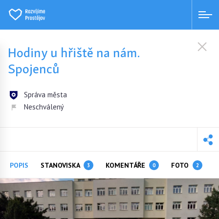
Hodiny u hřiště na nám.
Spojenců
Správa města
Neschválený
POPIS
STANOVISKA
KOMENTÁŘE
FOTO
3
0
2