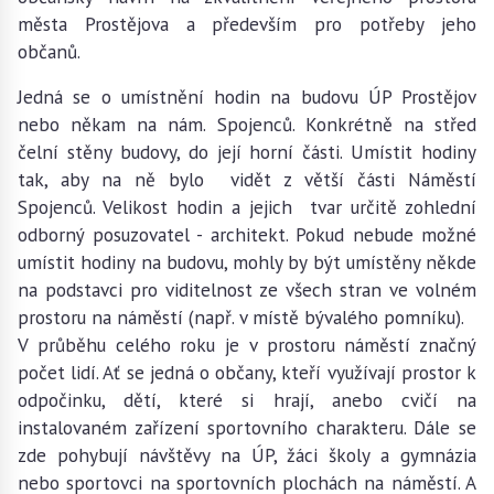
města Prostějova a především pro potřeby jeho
občanů.
Jedná se o umístnění hodin na budovu ÚP Prostějov
nebo někam na nám. Spojenců. Konkrétně na střed
čelní stěny budovy, do její horní části. Umístit hodiny
tak, aby na ně bylo vidět z větší části Náměstí
Spojenců. Velikost hodin a jejich tvar určitě zohlední
odborný posuzovatel - architekt. Pokud nebude možné
umístit hodiny na budovu, mohly by být umístěny někde
na podstavci pro viditelnost ze všech stran ve volném
prostoru na náměstí (např. v místě bývalého pomníku).
V průběhu celého roku je v prostoru náměstí značný
počet lidí. Ať se jedná o občany, kteří využívají prostor k
odpočinku, dětí, které si hrají, anebo cvičí na
instalovaném zařízení sportovního charakteru. Dále se
zde pohybují návštěvy na ÚP, žáci školy a gymnázia
nebo sportovci na sportovních plochách na náměstí. A