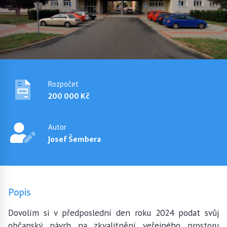
Rozpočet
200 000 Kč
Autor
Josef Šembera
Popis
Dovolím si v předposlední den roku 2024 podat svůj
občanský návrh na zkvalitnění veřejného prostoru