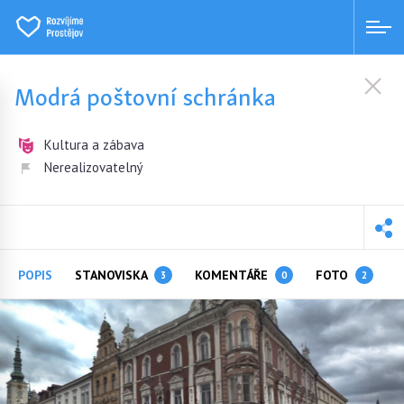
Modrá poštovní schránka
Kultura a zábava
Nerealizovatelný
POPIS
STANOVISKA
KOMENTÁŘE
FOTO
3
0
2