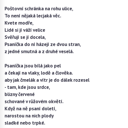
Poštovní schránka na rohu ulice,
To není nějaká lecjaká věc.
Kvete modře,
Lidé si jí váží velice
Svěřují se jí docela,
Psaníčka do ní házejí ze dvou stran,
z jedné smutná a z druhé veselá.
Psaníčka jsou bílá jako pel
a čekají na vlaky, lodě a člověka.
aby jak čmelák a vítr je do dálek rozesel
- tam, kde jsou srdce,
blizny červené
schované v růžovém okvětí.
Když na ně psaní doletí,
narostou na nich plody
sladké nebo trpké.