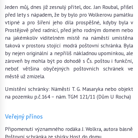
Jeden můj, dnes již zesnulý přítel, doc. Jan Roubal, přišel
před lety s nápadem, že by bylo pro Wolkerovu památku
vtipné a pro šíření jeho díla prospěšné, kdyby byla v
Prostějově před radnicí, před jeho rodným domem nebo
na jakémkoliv viditelném místě na náměstí umístěna
taková v prostoru stojící modrá poštovní schránka. Byla
by nejen originální a nepříliš nákladnou upomínkou, ale
zároveň by mohla být po dohodě s Čs. poštou i funkční,
neboť většina obyčejných poštovních schránek ve
městě už zmizela.
Umístění schránky: Náměstí T. G. Masaryka nebo objekt
na pozemku p.č.164 – nám. TGM 121/11 (Dům U Rocha)
Veřejný přínos
Připomenutí významného rodáka J. Wolkra, autora básně
Poštovní schránka ze sbírky Host do domu.