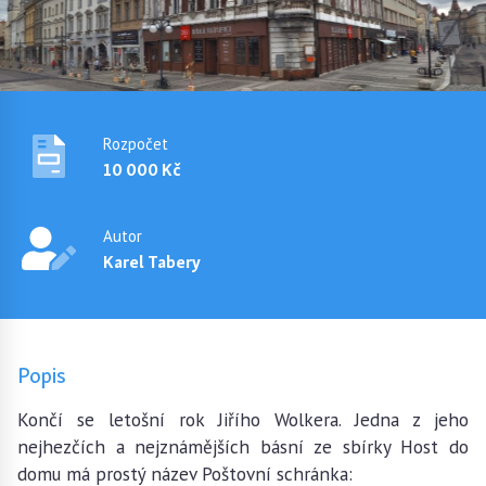
Rozpočet
10 000 Kč
Autor
Karel Tabery
Popis
Končí se letošní rok Jiřího Wolkera. Jedna z jeho
nejhezčích a nejznámějších básní ze sbírky Host do
domu má prostý název Poštovní schránka: