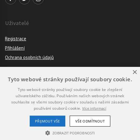
Uživatelé
Registrace
Přihlášení
Ochrana osobních údajů
×
Tyto webové stránky používají soubory cookie.
Pravidla
Tyto webové stránky používají soubory cookie ke zlepšení
Návod k použití
uživatelského zážitku. Používáním našich webových stránek
souhlasíte se všemi soubory cookie v souladu s našimi zásadami
Podmínky použití
používání souborů cookie.
Více informací
Prohlášení o přístupnosti
PŘIJMOUT VŠE
VŠE ODMÍTNOUT
ZOBRAZIT PODROBNOSTI