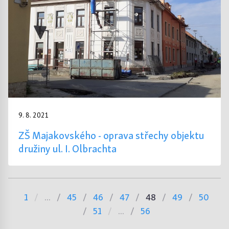
9. 8. 2021
ZŠ Majakovského - oprava střechy objektu
družiny ul. I. Olbrachta
1
...
45
46
47
48
49
50
51
...
56