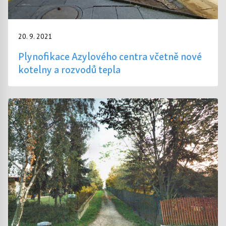
20. 9. 2021
Plynofikace Azylového centra včetně nové
kotelny a rozvodů tepla