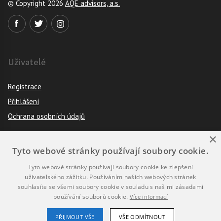
© Copyright 2026
AQE advisors, a.s.
Uživatelé
Registrace
Přihlášení
Ochrana osobních údajů
×
Tyto webové stránky používají soubory cookie.
Pravidla
Tyto webové stránky používají soubory cookie ke zlepšení
Návod k použití
uživatelského zážitku. Používáním našich webových stránek
souhlasíte se všemi soubory cookie v souladu s našimi zásadami
Podmínky použití
používání souborů cookie.
Více informací
Prohlášení o přístupnosti
PŘIJMOUT VŠE
VŠE ODMÍTNOUT