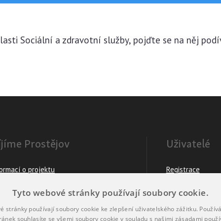
lasti Sociální a zdravotní služby, pojďte se na něj podí
íjíme Prostějov
Uživatelé
formací o projektu
Registrace
ovatelem webu je
Prostějov
Přihlášení
Tyto webové stránky používají soubory cookie.
d by
Pincity
Ochrana osobníc
é stránky používají soubory cookie ke zlepšení uživatelského zážitku. Použív
right 2026
AQE advisors, a.s.
ránek souhlasíte se všemi soubory cookie v souladu s našimi zásadami použí