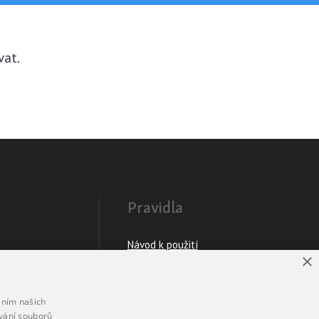
vat.
Pravidla
Návod k použití
×
Podmínky použití
h údajů
Prohlášení o přístupnosti
áním našich
vání souborů