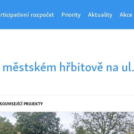
rticipativní rozpočet
Priority
Aktuality
Akce
 městském hřbitově na ul
SOUVISEJÍCÍ PROJEKTY