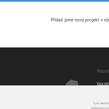
Přidali jsme nový projekt v ob
Rozv
Více in
Provoz
Powere
Tyto webov
© Copy
webových st