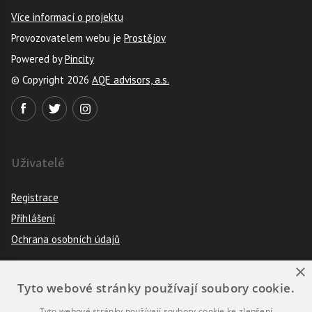
Více informací o projektu
Provozovatelem webu je
Prostějov
Powered by
Pincity
© Copyright 2026
AQE advisors, a.s.
Uživatelé
Registrace
Přihlášení
Ochrana osobních údajů
×
Tyto webové stránky používají soubory cookie.
Pravidla
Tyto webové stránky používají soubory cookie ke zlepšení