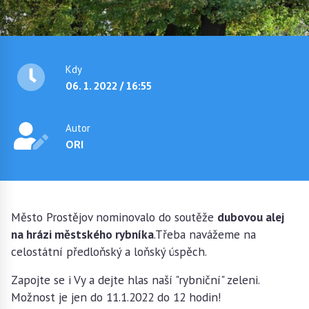
Kdy
06. 1. 2022 / 16:55
Autor
ORI
Město Prostějov nominovalo do soutěže
dubovou alej
na hrázi městského rybníka
.Třeba navážeme na
celostátní předloňský a loňský úspěch.
Zapojte se i Vy a dejte hlas naší "rybniční" zeleni.
Možnost je jen do 11.1.2022 do 12 hodin!