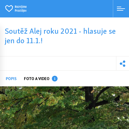
Soutěž Alej roku 2021 - hlasuje se
jen do 11.1.!
POPIS
FOTO A VIDEO
1