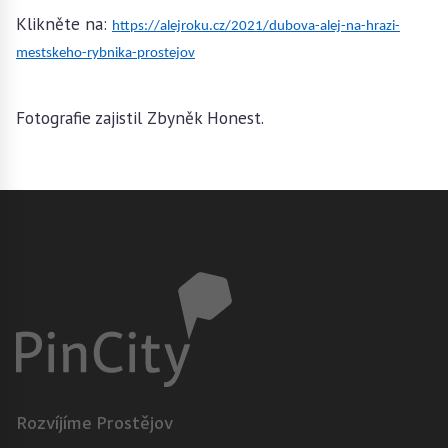
Klikněte na:
https://alejroku.cz/2021/dubova-alej-na-hrazi-
mestskeho-rybnika-prostejov
Fotografie zajistil Zbyněk Honest.
Rozvíjíme Prostějov