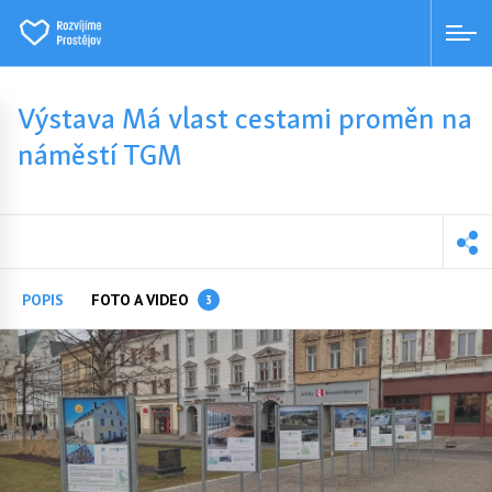
Výstava Má vlast cestami proměn na
náměstí TGM
POPIS
FOTO A VIDEO
3