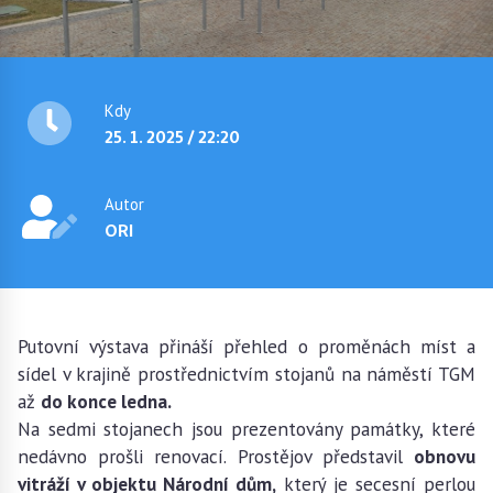
Kdy
25. 1. 2025 / 22:20
Autor
ORI
Putovní výstava přináší přehled o proměnách míst a
sídel v krajině prostřednictvím stojanů na náměstí TGM
až
do konce ledna.
Na sedmi stojanech jsou prezentovány památky, které
nedávno prošli renovací. Prostějov představil
obnovu
vitráží v objektu Národní dům,
který je secesní perlou