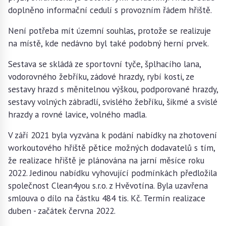
doplněno informační cedulí s provozním řádem hřiště.
Není potřeba mít územní souhlas, protože se realizuje
na místě, kde nedávno byl také podobný herní prvek.
Sestava se skládá ze sportovní tyče, šplhacího lana,
vodorovného žebříku, zádové hrazdy, rybí kosti, ze
sestavy hrazd s měnitelnou výškou, podporované hrazdy,
sestavy volných zábradlí, svislého žebříku, šikmé a svislé
hrazdy a rovné lavice, volného madla.
V září 2021 byla vyzvána k podání nabídky na zhotovení
workoutového hřiště pětice možných dodavatelů s tím,
že realizace hřiště je plánována na jarní měsíce roku
2022. Jedinou nabídku vyhovující podmínkách předložila
společnost Clean4you s.r.o. z Hvěvotína. Byla uzavřena
smlouva o dílo na částku 484 tis. Kč. Termín realizace
duben - začátek června 2022.