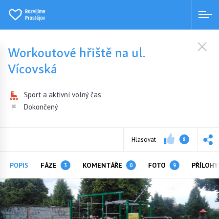
Workoutové hřiště na ul.
Vícovská
Sport a aktivní volný čas
Dokončený
Hlasovat
8
POPIS
FÁZE
KOMENTÁŘE
FOTO
PŘÍLOH
3
0
9