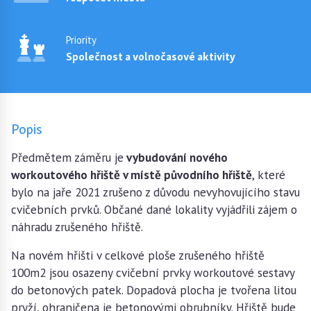
Priority
Společnost a volnočasové aktivity
Popis
Předmětem záměru je
vybudování nového
workoutového hřiště v místě původního hřiště
, které
bylo na jaře 2021 zrušeno z důvodu nevyhovujícího stavu
cvičebních prvků. Občané dané lokality vyjádřili zájem o
náhradu zrušeného hřiště.
Na novém hřišti v celkové ploše zrušeného hřiště
100m2 jsou osazeny cvičební prvky workoutové sestavy
do betonových patek. Dopadová plocha je tvořena litou
pryží, ohraničena je betonovými obrubníky. Hřiště bude