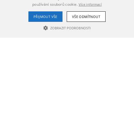
používání souborů cookie.
Více informací
PŘIJMOUT VŠE
VŠE ODMÍTNOUT
ZOBRAZIT PODROBNOSTI
NEZBYTNĚ NUTNÉ SOUBORY
VÝKONOVÉ SOUBORY
SOUBORY CÍLENÍ
Nezbytně nutné soubory
Výkonové soubory
Soubory cílení
Nezbytně nutné soubory cookie umožňují základní funkce webových
stránek, jako je přihlášení uživatele a správa účtu. Webové stránky nelze
bez nezbytně nutných souborů cookie správně používat.
Poskytovatel /
Název
Vyprší
Popis
Doména
PHPSESSID
1 den
Cookie
PHP.net
generovaný
rozvijime.prostejov.eu
aplikacemi
založenými