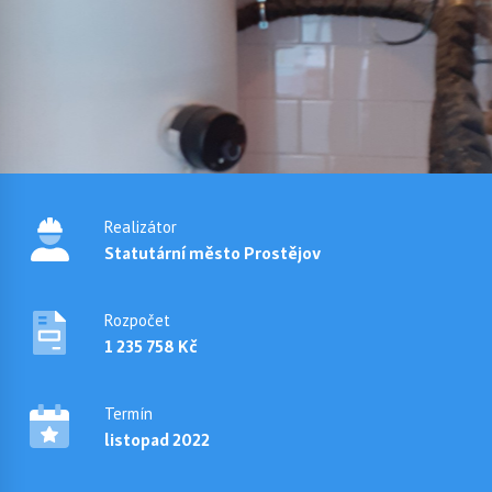
Realizátor
Statutární město Prostějov
Rozpočet
1 235 758 Kč
Termín
listopad 2022