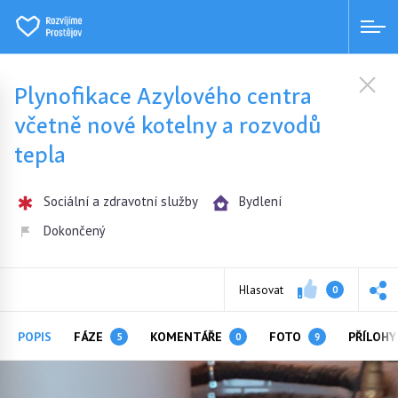
Plynofikace Azylového centra
včetně nové kotelny a rozvodů
tepla
Sociální a zdravotní služby
Bydlení
Dokončený
Hlasovat
0
POPIS
FÁZE
KOMENTÁŘE
FOTO
PŘÍLOH
5
0
9