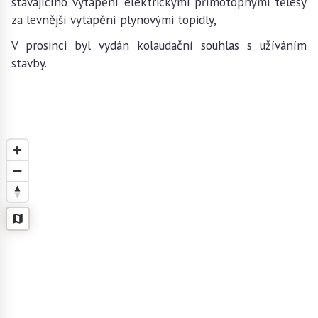
stávajícího vytápění elektrickými přímotopnými tělesy
za levnější vytápění plynovými topidly,
V prosinci byl vydán kolaudační souhlas s užíváním
stavby.