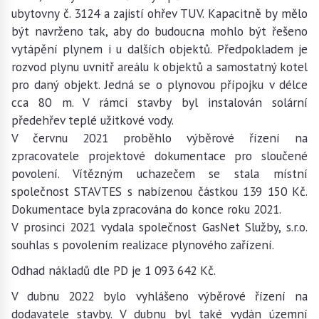
ubytovny č. 3124 a zajistí ohřev TUV. Kapacitně by mělo
být navrženo tak, aby do budoucna mohlo být řešeno
vytápění plynem i u dalších objektů. Předpokladem je
rozvod plynu uvnitř areálu k objektů a samostatný kotel
pro daný objekt. Jedná se o plynovou přípojku v délce
cca 80 m. V rámci stavby byl instalován solární
předehřev teplé užitkové vody.
V červnu 2021 proběhlo výběrové řízení na
zpracovatele projektové dokumentace pro sloučené
povolení. Vítězným uchazečem se stala místní
společnost STAVTES s nabízenou částkou 139 150 Kč.
Dokumentace byla zpracována do konce roku 2021.
V prosinci 2021 vydala společnost GasNet Služby, s.r.o.
souhlas s povolením realizace plynového zařízení.
Odhad nákladů dle PD je 1 093 642 Kč.
V dubnu 2022 bylo vyhlášeno výběrové řízení na
dodavatele stavby. V dubnu byl také vydán územní