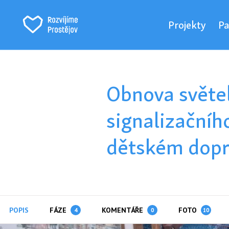
Projekty
Pa
Obnova světe
signalizačníh
dětském dopr
POPIS
FÁZE
KOMENTÁŘE
FOTO
4
0
10