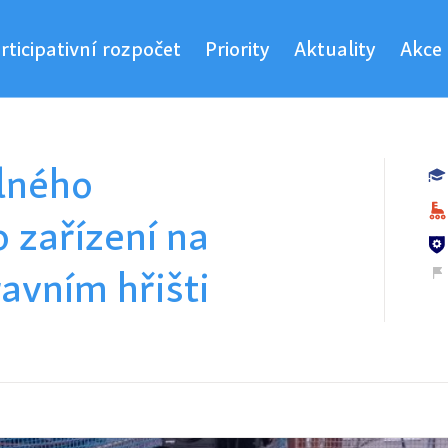
rticipativní rozpočet
Priority
Aktuality
Akce
lného
o zařízení na
avním hřišti