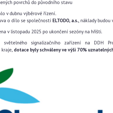
čených povrchů do původního stavu
lo v dubnu výběrové řízení.
uva o dílo se společností
ELTODO, a.s.
, náklady budou 
na v listopadu 2025 po ukončení sezóny na hřišti.
u světelného signalizačního zařízení na DDH Pro
 kraje,
dotace byly schváleny ve výši 70% uznatelnýc