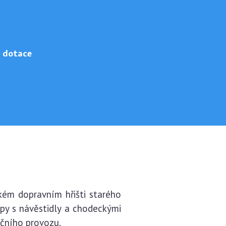
 dotace
kém dopravním hřišti starého
upy s návěstidly a chodeckými
ičního provozu.