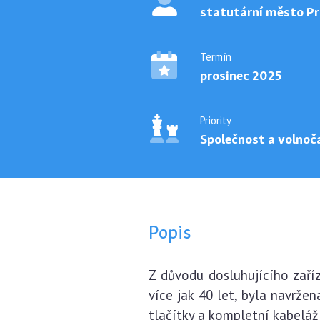
statutární město Pr
Termín
prosinec 2025
Priority
Společnost a volnoč
Popis
Z důvodu dosluhujícího zaří
více jak 40 let, byla navrže
tlačítky a kompletní kabeláž 