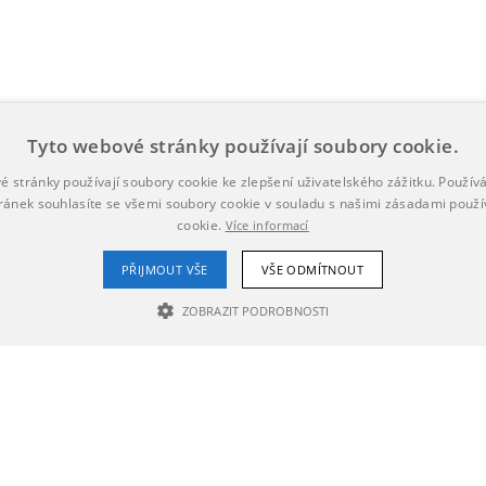
Tyto webové stránky používají soubory cookie.
é stránky používají soubory cookie ke zlepšení uživatelského zážitku. Použív
ránek souhlasíte se všemi soubory cookie v souladu s našimi zásadami použí
cookie.
Více informací
PŘIJMOUT VŠE
VŠE ODMÍTNOUT
ZOBRAZIT PODROBNOSTI
NEZBYTNĚ NUTNÉ SOUBORY
VÝKONOVÉ SOUBORY
SOUBORY CÍLE
Nezbytně nutné soubory
Výkonové soubory
Soubory cílení
h stránek, jako je přihlášení uživatele a správa účtu. Webové stránky nelze bez nez