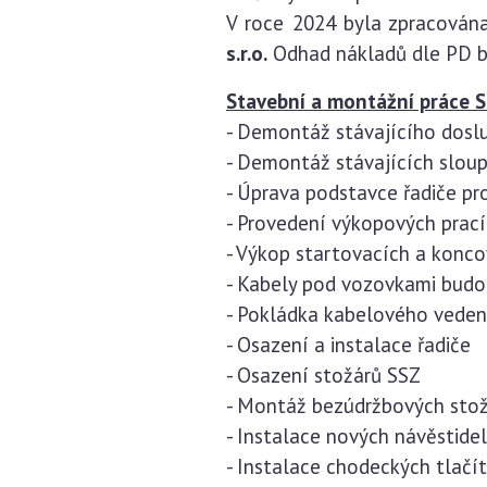
V roce 2024 byla zpracován
s.r.o.
Odhad nákladů dle PD byl
Stavební a montážní práce S
- Demontáž stávajícího doslu
- Demontáž stávajících slou
- Úprava podstavce řadiče pr
- Provedení výkopových prac
- Výkop startovacích a konco
- Kabely pod vozovkami budo
- Pokládka kabelového veden
- Osazení a instalace řadiče
- Osazení stožárů SSZ
- Montáž bezúdržbových stož
- Instalace nových návěstide
- Instalace chodeckých tlačí