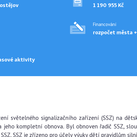
ostějov
1 190 955 Kč
Financování
rozpočet města +
asové aktivity
zení světelného signalizačního zařízení (SSZ) na děts
na jeho kompletní obnova. Byl obnoven řadič SSZ, slo
SSZ. SSZ je zřízeno pro účely výuky dětí pravidlům siln