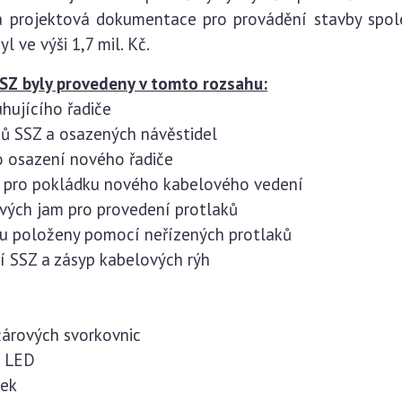
a projektová dokumentace pro provádění stavby spo
 ve výši 1,7 mil. Kč.
SZ byly provedeny v tomto rozsahu:
hujícího řadiče
pů SSZ a osazených návěstidel
o osazení nového řadiče
í pro pokládku nového kabelového vedení
vých jam pro provedení protlaků
u položeny pomocí neřízených protlaků
í SSZ a zásyp kabelových rýh
árových svorkovnic
l LED
tek