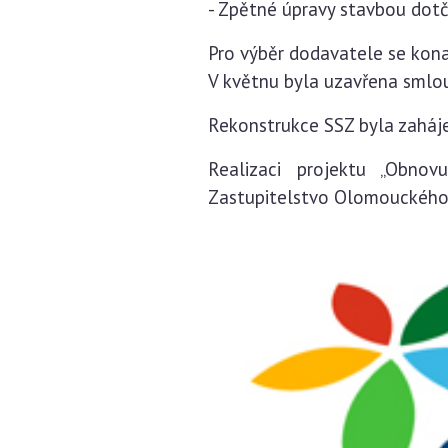
- Zpětné úpravy stavbou dot
Pro výběr dodavatele se kona
V květnu byla uzavřena smlo
Rekonstrukce SSZ byla zaháje
Realizaci projektu „Obnov
Zastupitelstvo Olomouckého