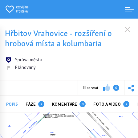
Hřbitov Vrahovice - rozšíření o
hrobová místa a kolumbaria
Správa města
Plánovaný
Hlasovat
0
POPIS
FÁZE
KOMENTÁŘE
FOTO A VIDEO
7
0
7