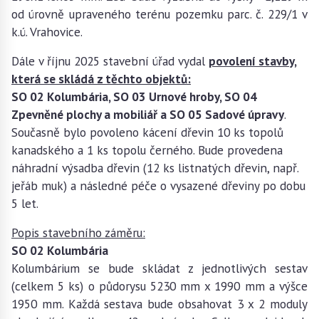
od úrovně upraveného terénu pozemku parc. č. 229/1 v
k.ú. Vrahovice.
Dále v říjnu 2025 stavební úřad vydal
povolení stavby,
která se skládá z těchto objektů:
SO 02 Kolumbária, SO 03 Urnové hroby, SO 04
Zpevněné plochy a mobiliář a SO 05 Sadové úpravy
.
Současně bylo povoleno kácení dřevin 10 ks topolů
kanadského a 1 ks topolu černého. Bude provedena
náhradní výsadba dřevin (12 ks listnatých dřevin, např.
jeřáb muk) a následné péče o vysazené dřeviny po dobu
5 let.
Popis stavebního záměru:
SO 02 Kolumbária
Kolumbárium se bude skládat z jednotlivých sestav
(celkem 5 ks) o půdorysu 5230 mm x 1990 mm a výšce
1950 mm. Každá sestava bude obsahovat 3 x 2 moduly