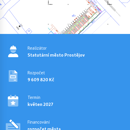
Realizátor
Statutární město Prostějov
Rozpočet
9 609 820 Kč
Termín
květen 2027
Financování
rozpočet města