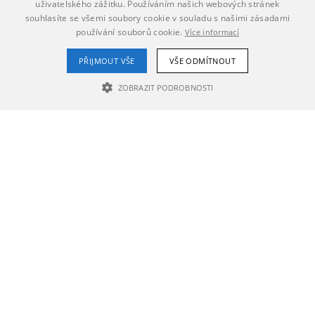
uživatelského zážitku. Používáním našich webových stránek
souhlasíte se všemi soubory cookie v souladu s našimi zásadami
používání souborů cookie.
Více informací
PŘIJMOUT VŠE
VŠE ODMÍTNOUT
ZOBRAZIT PODROBNOSTI
NEZBYTNĚ NUTNÉ SOUBORY
VÝKONOVÉ SOUBORY
SOUBORY CÍLENÍ
Nezbytně nutné soubory
Výkonové soubory
Soubory cílení
Nezbytně nutné soubory cookie umožňují základní funkce webových
stránek, jako je přihlášení uživatele a správa účtu. Webové stránky nelze
bez nezbytně nutných souborů cookie správně používat.
Poskytovatel /
Název
Vyprší
Popis
Doména
PHPSESSID
1 den
Cookie
PHP.net
generovaný
rozvijime.prostejov.eu