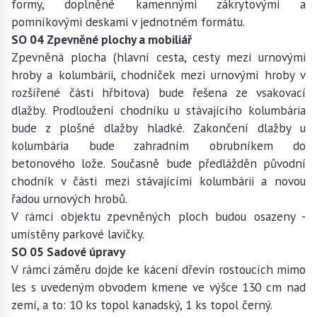
formy, doplněné kamennými zákrytovými a
pomníkovými deskami v jednotném formátu.
SO 04 Zpevněné plochy a mobiliář
Zpevněná plocha (hlavní cesta, cesty mezi urnovými
hroby a kolumbárii, chodníček mezi urnovými hroby v
rozšířené části hřbitova) bude řešena ze vsakovací
dlažby. Prodloužení chodníku u stávajícího kolumbária
bude z plošné dlažby hladké. Zakončení dlažby u
kolumbária bude zahradním obrubníkem do
betonového lože. Současně bude předlážděn původní
chodník v části mezi stávajícími kolumbárii a novou
řadou urnových hrobů.
V rámci objektu zpevněných ploch budou osazeny -
umístěny parkové lavičky.
SO 05 Sadové úpravy
V rámci záměru dojde ke kácení dřevin rostoucích mimo
les s uvedeným obvodem kmene ve výšce 130 cm nad
zemí, a to: 10 ks topol kanadský, 1 ks topol černý.