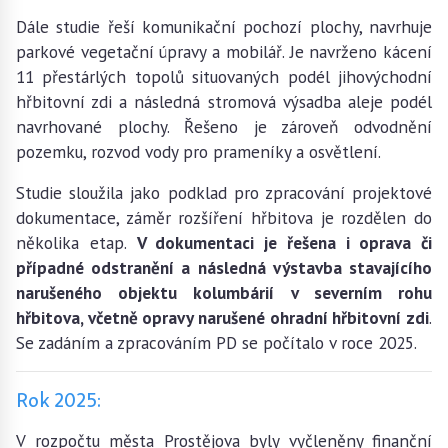
Dále studie řeší komunikační pochozí plochy, navrhuje
parkové vegetační úpravy a mobilář. Je navrženo kácení
11 přestárlých topolů situovaných podél jihovýchodní
hřbitovní zdi a následná stromová výsadba aleje podél
navrhované plochy. Řešeno je zároveň odvodnění
pozemku, rozvod vody pro prameníky a osvětlení.
Studie sloužila jako podklad pro zpracování projektové
dokumentace, záměr rozšíření hřbitova je rozdělen do
několika etap.
V dokumentaci je řešena i oprava či
případné odstranění a následná výstavba stavajícího
narušeného objektu kolumbárií v severním rohu
hřbitova, včetně opravy narušené ohradní hřbitovní zdi
.
Se zadáním a zpracováním PD se počítalo v roce 2025.
Rok 2025:
V rozpočtu města Prostějova byly vyčleněny finanční