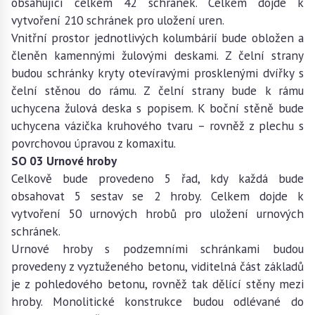
obsahující celkem 42 schránek. Celkem dojde k
vytvoření 210 schránek pro uložení uren.
Vnitřní prostor jednotlivých kolumbárií bude obložen a
členěn kamennými žulovými deskami. Z čelní strany
budou schránky kryty otevíravými prosklenými dvířky s
čelní stěnou do rámu. Z čelní strany bude k rámu
uchycena žulová deska s popisem. K boční stěně bude
uchycena vázička kruhového tvaru – rovněž z plechu s
povrchovou úpravou z komaxitu.
SO 03 Urnové hroby
Celkově bude provedeno 5 řad, kdy každá bude
obsahovat 5 sestav se 2 hroby. Celkem dojde k
vytvoření 50 urnových hrobů pro uložení urnových
schránek.
Urnové hroby s podzemními schránkami budou
provedeny z vyztuženého betonu, viditelná část základů
je z pohledového betonu, rovněž tak dělící stěny mezi
hroby. Monolitické konstrukce budou odlévané do