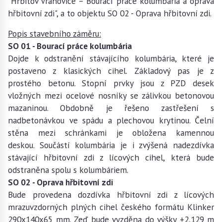
"Hřbitov Vrahovice – Bourací práce kolumbária a oprava
hřbitovní zdi", a to objektu SO 02 - Oprava hřbitovní zdi.
Popis stavebního záměru:
SO 01 - Bourací práce kolumbária
Dojde k odstranění stávajícího kolumbária, které je
postaveno z klasických cihel. Základový pas je z
prostého betonu. Stopní prvky jsou z PZD desek
vložných mezi ocelové nosníky se zálivkou betonovou
mazaninou. Obdobně je řešeno zastřešení s
nadbetonávkou ve spádu a plechovou krytinou. Čelní
stěna mezi schránkami je obložena kamennou
deskou. Součástí kolumbária je i zvýšená nadezdívka
stávající hřbitovní zdi z lícových cihel, která bude
odstraněna spolu s kolumbáriem.
SO 02 - Oprava hřbitovní zdi
Bude provedena dozdívka hřbitovní zdi z lícových
mrazuvzdorných plných cihel českého formátu Klinker
290x140x65 mm. Zeď bude vyzděna do výšky +2,129 m