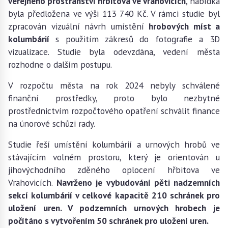
veřejného prostranství hřbitova ve Vrahovicích
, nabídka
byla předložena ve výši 113 740 Kč. V rámci studie byl
zpracován vizuální návrh umístění
hrobových míst a
kolumbárií
s použitím zákresů do fotografie a 3D
vizualizace. Studie byla odevzdána, vedení města
rozhodne o dalším postupu.
V rozpočtu města na rok 2024 nebyly schválené
finanční prostředky, proto bylo nezbytné
prostřednictvím rozpočtového opatření schválit finance
na únorové schůzi rady.
Studie řeší umístění kolumbárií a urnových hrobů ve
stávajícím volném prostoru, který je orientován u
jihovýchodního zděného oplocení hřbitova ve
Vrahovicích.
Navrženo je vybudování pěti nadzemních
sekcí kolumbárií v celkové kapacitě 210 schránek pro
uložení uren. V podzemních urnových hrobech je
počítáno s vytvořením 50 schránek pro uložení uren.