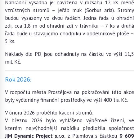
Náhradní výsadba je navržena v rozsahu 12 ks méně
vzrůstných stromů – jeřáb muk (Sorbus aria). Stromy
budou vysazeny ve dvou řadách. Jedna řada u ohradní
zdi, cca 1,8 m od ohradní zdi v trávníku – 7 ks a druhá
řada bude u stávajícího chodníku v obdélníkové ploše –
5 ks.
Náklady dle PD jsou odhadnuty na částku ve výši 11,5
mil. Kč.
Rok 2026:
V rozpočtu města Prostějova na pokračování této akce
byly vyčleněny finanční prostředky ve výši 400 tis. Kč.
V únoru 2026 proběhlo kácení stromů.
V březnu 2026 bylo vyhlášeno výběrové řízení, ve
kterém nejvýhodnější nabídku předložila společnost
J|M Dynamic Project s.r.o.
z Plumlova
s částkou
9 609