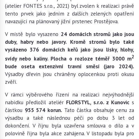
(atelier FONTES s.r.o., 2021) byl zvolen k realizaci právě
tento prvek jako jedním z dalších zelených opatření
navazující na plánovaný jižní prstenec Prostějova.
V místě bylo vysazeno
24 domácích stromů jako jsou
duby, habry nebo javory. Kromě stromů bylo také
vysázeno 376 domácích keřů jako jsou lísky, hlohy,
2
svídy nebo kaliny. Plocha o rozloze téměř 3000 m
bude oseta extenzivní travní směsí (jaro 2024).
Výsadby dřevin jsou chráněny oplocenkou proti okusu
zvěří.
V rámci výběrového řízení na realizaci nejvýhodnější
nabídku předložil ateliér
FLORSTYL, s.r.o. z Kunovic
s
částkou
955 574 korun.
Tato částka obsahuje cenu za
výsadbu a také následnou péči po dobu 3 let od
dokončení. V říjnu byla uzavřena smlouva o dílo a v
polovině října byla akce zahájena. V listopadu byla pro