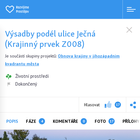
Výsadby podél ulice Ječná
(Krajinný prvek Z008)
Je součástí skupiny projektů:
Obnova krajiny v jihozápadním
kvadrantu města
Životní prostředí
Dokončený
Hlasovat
17
POPIS
FÁZE
KOMENTÁŘE
FOTO
PŘÍLOH
4
0
17