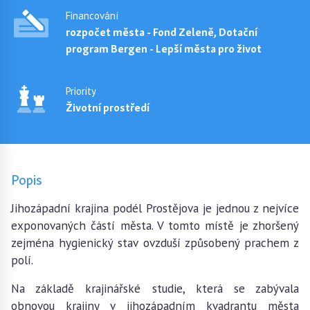
Financování
rozpočet města - Fond Zeleně, Dotační
program Bergen - Lepší města pro život
Priority
Životní prostředí
Popis
Jihozápadní krajina podél Prostějova je jednou z nejvíce
exponovaných částí města. V tomto místě je zhoršený
zejména hygienický stav ovzduší způsobený prachem z
polí.
Na základě krajinářské studie, která se zabývala
obnovou krajiny v jihozápadním kvadrantu města