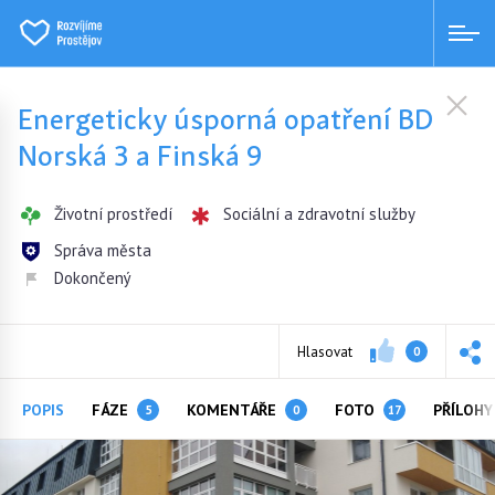
Energeticky úsporná opatření BD
Norská 3 a Finská 9
Životní prostředí
Sociální a zdravotní služby
Správa města
Dokončený
Hlasovat
0
POPIS
FÁZE
KOMENTÁŘE
FOTO
PŘÍLOH
5
0
17