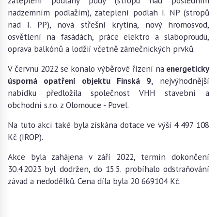
zateplení podlahy půdy (stropu nad posledním
nadzemním podlažím), zateplení podlah I. NP (stropů
nad I. PP), nová střešní krytina, nový hromosvod,
osvětlení na fasádách, práce elektro a slaboproudu,
oprava balkónů a lodžií včetně zámečnických prvků.
V červnu 2022 se konalo výběrové řízení na
energeticky
úsporná opatření objektu Finská 9,
nejvýhodnější
nabídku předložila společnost VHH stavební a
obchodní s.r.o. z Olomouce - Povel.
Na tuto akci také byla získána dotace ve výši 4 497 108
Kč (IROP).
Akce byla zahájena v září 2022, termín dokončení
30.4.2023 byl dodržen, do 15.5. probíhalo odstraňování
závad a nedodělků. Cena díla byla 20 669104 Kč.