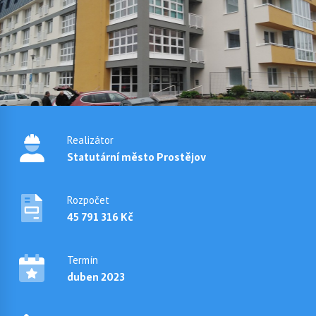
Realizátor
Statutární město Prostějov
Rozpočet
45 791 316 Kč
Termín
duben 2023