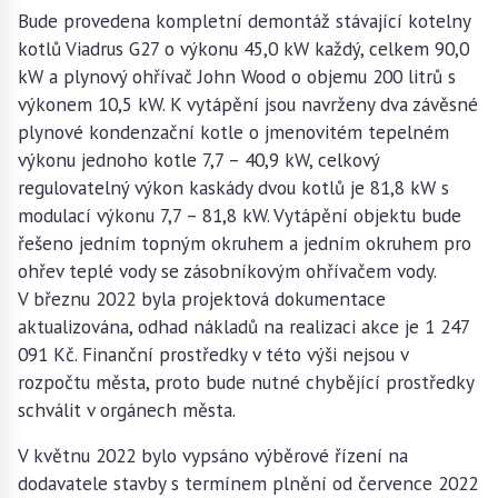
Bude provedena kompletní demontáž stávající kotelny
kotlů Viadrus G27 o výkonu 45,0 kW každý, celkem 90,0
kW a plynový ohřívač John Wood o objemu 200 litrů s
výkonem 10,5 kW. K vytápění jsou navrženy dva závěsné
plynové kondenzační kotle o jmenovitém tepelném
výkonu jednoho kotle 7,7 – 40,9 kW, celkový
regulovatelný výkon kaskády dvou kotlů je 81,8 kW s
modulací výkonu 7,7 – 81,8 kW. Vytápění objektu bude
řešeno jedním topným okruhem a jedním okruhem pro
ohřev teplé vody se zásobníkovým ohřívačem vody.
V březnu 2022 byla projektová dokumentace
aktualizována, odhad nákladů na realizaci akce je 1 247
091 Kč. Finanční prostředky v této výši nejsou v
rozpočtu města, proto bude nutné chybějící prostředky
schválit v orgánech města.
V květnu 2022 bylo vypsáno výběrové řízení na
dodavatele stavby s termínem plnění od července 2022