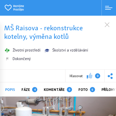
MŠ Raisova - rekonstrukce
kotelny, výměna kotlů
Životní prostředí
Školství a vzdělávání
Dokončený
Hlasovat
0
POPIS
FÁZE
KOMENTÁŘE
FOTO
PŘÍLOH
4
0
6