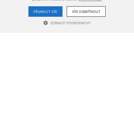
PŘIJMOUT VŠE
VŠE ODMÍTNOUT
ZOBRAZIT PODROBNOSTI
NEZBYTNĚ NUTNÉ SOUBORY
VÝKONOVÉ SOUBORY
SOUBORY CÍLENÍ
Nezbytně nutné soubory
Výkonové soubory
Soubory cílení
Nezbytně nutné soubory cookie umožňují základní funkce webových
stránek, jako je přihlášení uživatele a správa účtu. Webové stránky nelze
bez nezbytně nutných souborů cookie správně používat.
Poskytovatel /
Název
Vyprší
Popis
Doména
PHPSESSID
1 den
Cookie
PHP.net
generovaný
rozvijime.prostejov.eu
aplikacemi
založenými
na jazyce