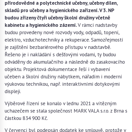
přírodovědné a polytechnické učebny, učebny dílen,
skladů pro učebny a hygienického zařízení. V 3. NP
budou zřízeny čtyři učebny školní družiny včetně
kabinetu a hygienického zázemí.
V rámci nadstavby
budou provedeny nové rozvody vody, odpadů, topení,
elektro, vzduchotechniky a rekuperace. Samozřejmostí
je zajištění bezbariérového přístupu v nadstavbě.
Řešeno je i nakládání s dešťovými vodami, ty budou
odváděny do akumulačního a následně do zasakovacího
objektu. Projektová dokumentace řeší i vybavení
učeben a školní družiny nábytkem, nářadím i moderní
výukovou technikou, např. interaktivními dotykovými
displeji.
Výběrové řízení se konalo v lednu 2021 a vítězným
uchazečem se stala společnost MARK VALA s.r.o. z Brna s
částkou 834 900 Kč.
V červenci byl podepsán dodatek ke smlouvě, protože v