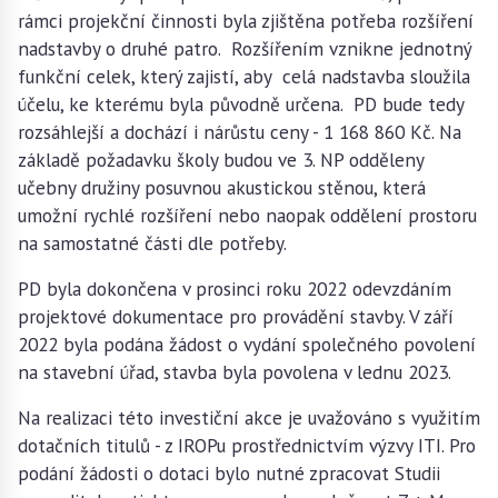
rámci projekční činnosti byla zjištěna potřeba rozšíření
nadstavby o druhé patro. Rozšířením vznikne jednotný
funkční celek, který zajistí, aby celá nadstavba sloužila
účelu, ke kterému byla původně určena. PD bude tedy
rozsáhlejší a dochází i nárůstu ceny - 1 168 860 Kč. Na
základě požadavku školy budou ve 3. NP odděleny
učebny družiny posuvnou akustickou stěnou, která
umožní rychlé rozšíření nebo naopak oddělení prostoru
na samostatné části dle potřeby.
PD byla dokončena v prosinci roku 2022 odevzdáním
projektové dokumentace pro provádění stavby. V září
2022 byla podána žádost o vydání společného povolení
na stavební úřad, stavba byla povolena v lednu 2023.
Na realizaci této investiční akce je uvažováno s využitím
dotačních titulů - z IROPu prostřednictvím výzvy ITI. Pro
podání žádosti o dotaci bylo nutné zpracovat Studii