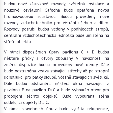
budou nové zásuvkové rozvody, světelná instalace a
nouzové osvětlení. Střecha bude opatřena novou
hromosvodovou soustavou. Budou provedeny nové
rozvody vzduchotechniky pro větrání učeben a dílen.
Rozvody potrubí budou vedeny v podhledech stropů,
centrální vzduchotechnická jednotka bude umístěna na
střeše objektu.
V rámci dispozičních úprav pavilonu C + D budou
některé příčky s otvory zbourány. V návaznosti na
změnu dispozice budou provedeny nové otvory. Dále
bude odstraněna vrstva stávající střechy až po stropní
konstrukci pro patky sloupů, včetně stávajících světlíků.
Dále budou odstraněna některá okna navazující z
pavilonu F na pavilon D+C a bude vybourán otvor pro
propojení těchto objektů. Bude vybourána stěna
oddělující objekty D a C.
V rámci stavebních úprav bude využita rekuperace,