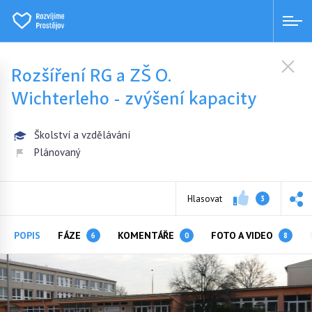
Rozšíření RG a ZŠ O.
Wichterleho - zvýšení kapacity
Školství a vzdělávání
Plánovaný
Hlasovat
3
POPIS
FÁZE
KOMENTÁŘE
FOTO A VIDEO
6
0
8