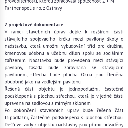
proveditelnosti, kterou zpracovala společnost Z + M
Partner spol. s r.o. z Ostravy.
Z projektové dokumentace:
V rámci stavebních úprav dojde k rozšíření části
stávajícího spojovacího krčku mezi pavilony školy o
nadstavbu, která umožní vybudování tříd pro družinu,
kmenovou učebnu a učebnu dílen spolu se sociálním
zařízením. Nadstavba bude provedena mezi stávající
pavilony, fasáda bude zarovnána se stávajícím
pavilonem, střecha bude plochá. Okna jsou členěna
obdobně jako na vedlejším pavilonu.
Řešená část objektu je jednopodlažní, částečně
podsklepená s plochou střechou, která je v jedné části
upravena na sedlovou s mírným sklonem.
Po dokončení stavebních úprav bude řešená část
třípodlažní, částečně podsklepená s plochou střechou.
Dešťové vody z objektu nadstavby jsou přímo odváděny