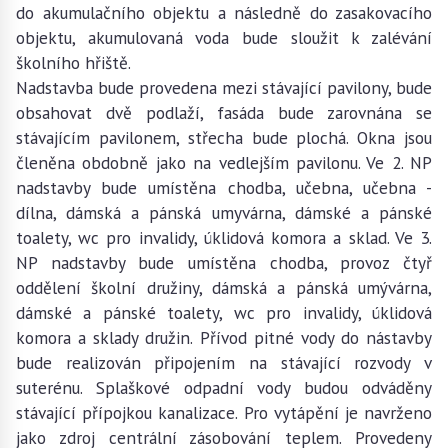
do akumulačního objektu a následně do zasakovacího
objektu, akumulovaná voda bude sloužit k zalévání
školního hřiště.
Nadstavba bude provedena mezi stávající pavilony, bude
obsahovat dvě podlaží, fasáda bude zarovnána se
stávajícím pavilonem, střecha bude plochá. Okna jsou
členěna obdobně jako na vedlejším pavilonu. Ve 2. NP
nadstavby bude umístěna chodba, učebna, učebna -
dílna, dámská a pánská umyvárna, dámské a pánské
toalety, wc pro invalidy, úklidová komora a sklad. Ve 3.
NP nadstavby bude umístěna chodba, provoz čtyř
oddělení školní družiny, dámská a pánská umývárna,
dámské a pánské toalety, wc pro invalidy, úklidová
komora a sklady družin. Přívod pitné vody do nástavby
bude realizován připojením na stávající rozvody v
suterénu. Splaškové odpadní vody budou odváděny
stávající přípojkou kanalizace. Pro vytápění je navrženo
jako zdroj centrální zásobování teplem. Provedeny