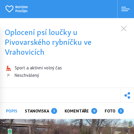
Oplocení psí loučky u
Pivovarského rybníčku ve
Vrahovicích
Sport a aktivní volný čas
Neschválený
POPIS
STANOVISKA
KOMENTÁŘE
FOTO
3
0
3