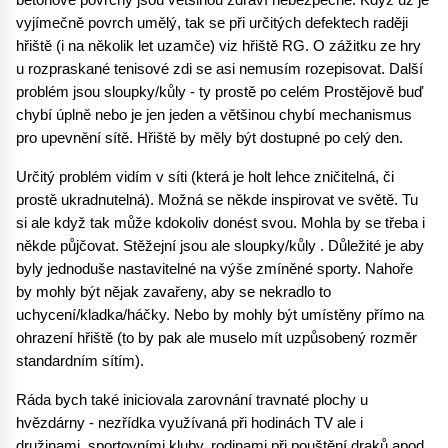
betonové povrchy jsou většinou zdraví nebezpečné. Když už je 
vyjímečně povrch umělý, tak se při určitých defektech raději 
hřiště (i na několik let uzamče) viz hřiště RG. O zážitku ze hry 
u rozpraskané tenisové zdi se asi nemusím rozepisovat. Další 
problém jsou sloupky/kůly - ty prostě po celém Prostějově buď 
chybí úplně nebo je jen jeden a většinou chybí mechanismus 
pro upevnění sítě. Hřiště by měly být dostupné po celý den.
Určitý problém vidím v síti (která je holt lehce zničitelná, či 
prostě ukradnutelná). Možná se někde inspirovat ve světě. Tu 
si ale když tak může kdokoliv donést svou. Mohla by se třeba i 
někde půjčovat. Stěžejní jsou ale sloupky/kůly . Důležité je aby 
byly jednoduše nastavitelné na výše zmíněné sporty. Nahoře 
by mohly být nějak zavařeny, aby se nekradlo to 
uchycení/kladka/háčky. Nebo by mohly být umístěny přímo na 
ohrazení hřiště (to by pak ale muselo mít uzpůsobený rozměr 
standardním sítím). 
Ráda bych také iniciovala zarovnání travnaté plochy u 
hvězdárny - nezřídka využívaná při hodinách TV ale i 
družinami, sportovními kluby, rodinami při pouštění draků apod. 