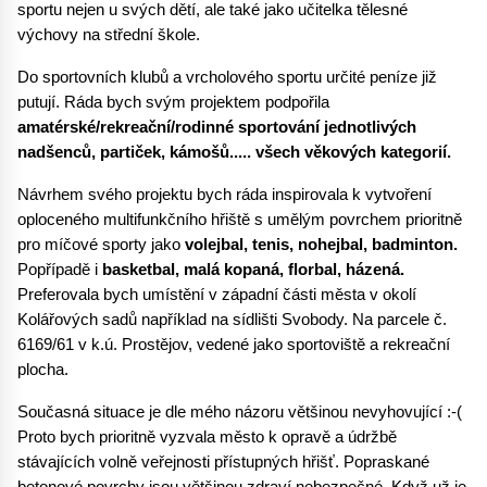
sportu nejen u svých dětí, ale také jako učitelka tělesné 
výchovy na střední škole.
Do sportovních klubů a vrcholového sportu určité peníze již 
putují. Ráda bych svým projektem podpořila 
amatérské/rekreační/rodinné sportování jednotlivých 
nadšenců, partiček, kámošů..... všech věkových kategorií.
Návrhem svého projektu bych ráda inspirovala k vytvoření 
oploceného multifunkčního hřiště s umělým povrchem prioritně 
pro míčové sporty jako 
volejbal, tenis, nohejbal, badminton.
Popřípadě i 
basketbal, malá kopaná, florbal, házená.
Preferovala bych umístění v západní části města v okolí 
Kolářových sadů například na sídlišti Svobody. Na parcele č. 
6169/61 v k.ú. Prostějov, vedené jako sportoviště a rekreační 
plocha.
Současná situace je dle mého názoru většinou nevyhovující :-( 
Proto bych prioritně vyzvala město k opravě a údržbě 
stávajících volně veřejnosti přístupných hřišť. Popraskané 