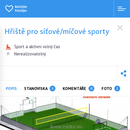
Hřiště pro síťové/míčové sporty
Sport a aktivní volný čas
Nerealizovatelný
POPIS
STANOVISKA
KOMENTÁŘE
FOTO
3
0
2